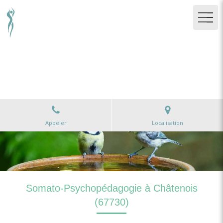
Christine Barbier-Godard
Méditation pleine présence, Gymnastique sensorielle,
Fasciathérapie à Sainte-Marie-aux-Mines
Appeler
Localisation
Somato-Psychopédagogie à Châtenois
(67730)