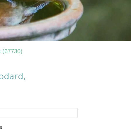
s (67730)
odard,
e