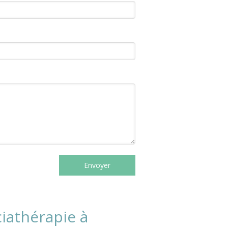
Envoyer
ciathérapie à