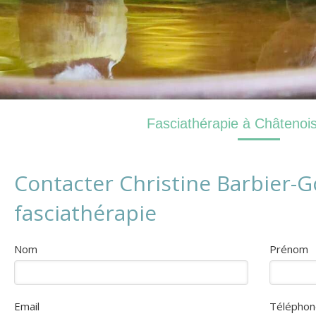
Fasciathérapie à Châtenoi
Contacter Christine Barbier-G
fasciathérapie
Nom
Prénom
Email
Téléphon