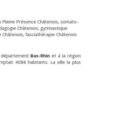
n Pleine Présence Châtenois
,
somato-
agogie Châtenois
,
gymnastique
e Châtenois
,
fasciathérapie Châtenois
au département
Bas-Rhin
et à la région
omptait 4088 habitants. La ville la plus