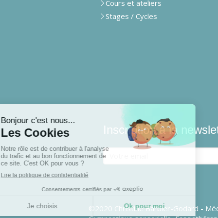
Cours et ateliers
Stages / Cycles
Inscription à la newsle
Votre email
©2020 Christine Barbier-Godard - Méd