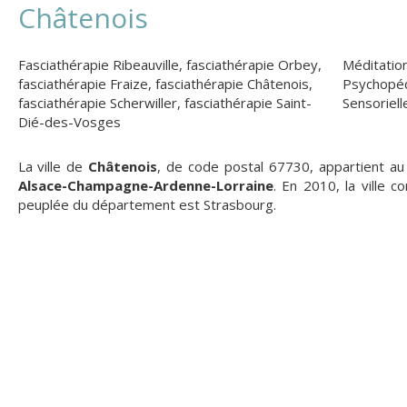
Châtenois
Fasciathérapie Ribeauville
,
fasciathérapie Orbey
,
Méditatio
fasciathérapie Fraize
,
fasciathérapie Châtenois
,
Psychopéd
fasciathérapie Scherwiller
,
fasciathérapie Saint-
Sensoriell
Dié-des-Vosges
La ville de
Châtenois
, de code postal 67730, appartient 
Alsace-Champagne-Ardenne-Lorraine
. En 2010, la ville c
peuplée du département est Strasbourg.