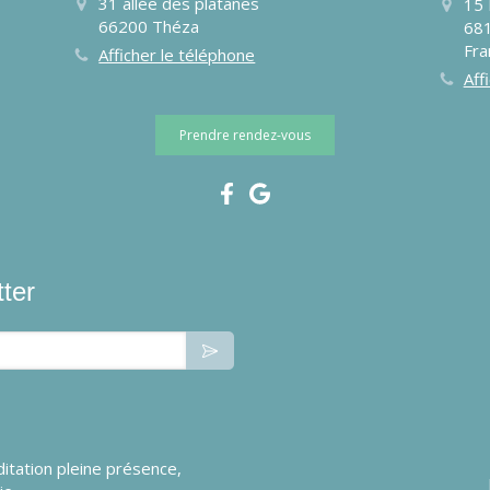
31 allée des platanes
15 
66200
Théza
68
Fra
Afficher le téléphone
Aff
Prendre rendez-vous
tter
itation pleine présence,