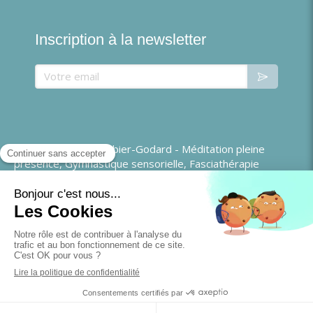
Inscription à la newsletter
Votre email
©2020 Christine Barbier-Godard - Méditation pleine
présence, Gymnastique sensorielle, Fasciathérapie
Plan du site
Mentions légales
CGU
Création et référencement du site par Simplébo
Site partenaire de
Annuaire Thérapeutes