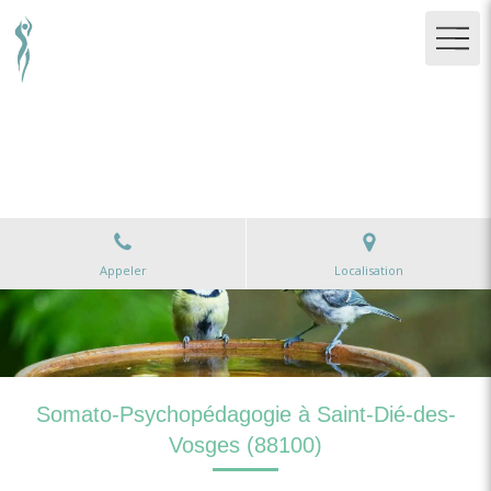
Christine Barbier-Godard
Méditation pleine présence, Gymnastique sensorielle,
Fasciathérapie à Sainte-Marie-aux-Mines
Appeler
Localisation
Somato-Psychopédagogie à Saint-Dié-des-
Vosges (88100)