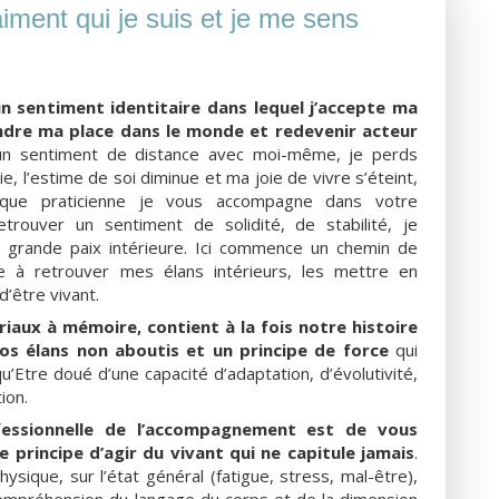
aiment qui je suis et je me sens
un sentiment identitaire dans lequel j’accepte ma
endre ma place dans le monde
et redevenir acteur
un sentiment de distance avec moi-même, je perds
e, l’estime de soi diminue et ma joie de vivre s’éteint,
t que praticienne je vous accompagne dans votre
trouver un sentiment de solidité, de stabilité, je
 grande paix intérieure. Ici commence un chemin de
e à retrouver mes élans intérieurs, les mettre en
d’être vivant.
iaux à mémoire, contient à la fois notre histoire
nos élans non aboutis et un principe de force
qui
u’Etre doué d’une capacité d’adaptation, d’évolutivité,
ion.
fessionnelle de l’accompagnement est de vous
 principe d’agir du vivant qui ne capitule jamais
.
hysique, sur l’état général (fatigue, stress, mal-être),
ompréhension du langage du corps et de la dimension