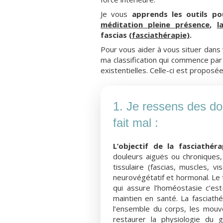
Je vous
apprends les outils p
méditation pleine présence
,
l
fascias
(fasciathérapie)
.
Pour vous aider à vous situer dans
ma classification qui commence pa
existentielles. Celle-ci est proposé
1. Je ressens des do
fait mal :
L’objectif de la fasciathér
douleurs aiguës ou chroniques, 
tissulaire (fascias, muscles, v
neurovégétatif et hormonal. Le tra
qui assure l’homéostasie c’es
maintien en santé. La fasciathé
l’ensemble du corps, les mouv
restaurer la physiologie du 