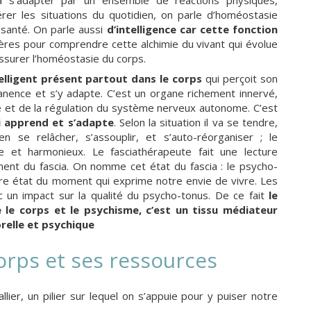
rer les situations du quotidien, on parle d’homéostasie
 santé. On parle aussi
d’intelligence car cette fonction
pères pour comprendre cette alchimie du vivant qui évolue
ssurer l’homéostasie du corps.
elligent présent partout dans le corps
qui perçoit son
ence et s’y adapte. C’est un organe richement innervé,
e et de la régulation du système nerveux autonome. C’est
 apprend et s’adapte
. Selon la situation il va se tendre,
en se relâcher, s’assouplir, et s’auto-réorganiser ; le
e et harmonieux. Le fasciathérapeute fait une lecture
ment du fascia. On nomme cet état du fascia : le psycho-
tre état du moment qui exprime notre envie de vivre. Les
un impact sur la qualité du psycho-tonus. De ce fait
l
e
re le corps et le psychisme, c’est un tissu médiateur
orelle et psychique
rps et ses ressources
ier, un pilier sur lequel on s’appuie pour y puiser notre