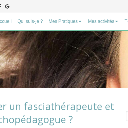
ccueil
Qui suis-je ?
Mes Pratiques
Mes activités
T
r un fasciathérapeute et
R
chopédagogue ?