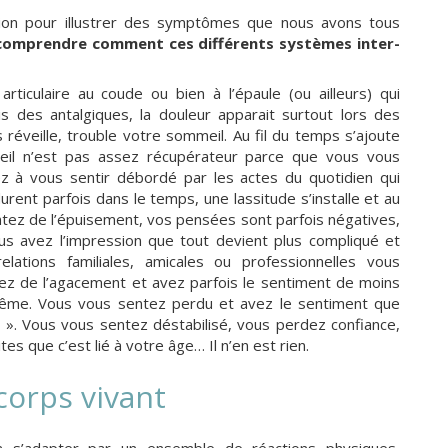
ion pour illustrer des symptômes que nous avons tous
comprendre comment ces différents systèmes inter-
ticulaire au coude ou bien à l’épaule (ou ailleurs) qui
s des antalgiques, la douleur apparait surtout lors des
ous réveille, trouble votre sommeil. Au fil du temps s’ajoute
eil n’est pas assez récupérateur parce que vous vous
z à vous sentir débordé par les actes du quotidien qui
ent parfois dans le temps, une lassitude s’installe et au
tez de l’épuisement, vos pensées sont parfois négatives,
s avez l’impression que tout devient plus compliqué et
lations familiales, amicales ou professionnelles vous
z de l’agacement et avez parfois le sentiment de moins
ême. Vous vous sentez perdu et avez le sentiment que
e ». Vous vous sentez déstabilisé, vous perdez confiance,
s que c’est lié à votre âge… Il n’en est rien.
 corps vivant
s’adapter par un ensemble de réactions physiques,