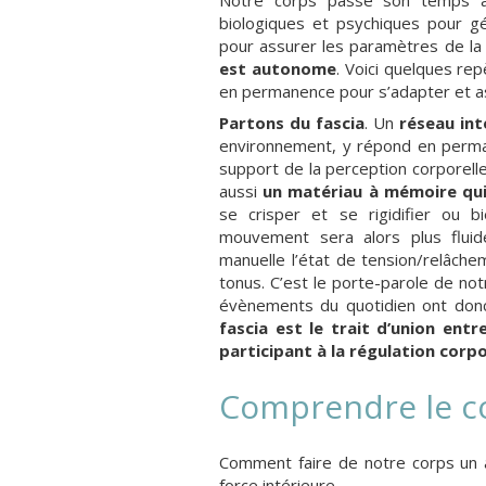
biologiques et psychiques pour gé
pour assurer les paramètres de la
est autonome
. Voici quelques re
en permanence pour s’adapter et a
Partons du fascia
. Un
réseau int
environnement, y répond en perman
support de la perception corporell
aussi
un matériau à mémoire qui
se crisper et se rigidifier ou bi
mouvement sera alors plus fluid
manuelle l’état de tension/relâche
tonus. C’est le porte-parole de no
évènements du quotidien ont donc 
fascia est le trait d’union ent
participant à la régulation corp
Comprendre le co
Comment faire de notre corps un all
force intérieure.