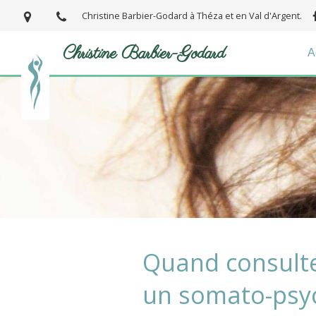
Christine Barbier-Godard à Théza et en Val d'Argent.
Christine Barbier-Godard
A
Quand consulte
un somato-psy